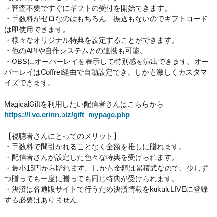
・審査不要ですぐにギフトの受付を開始できます。
・手数料がゼロなのはもちろん、振込もないのでギフトコード
は即使用できます。
・様々なオリジナル特典を設定することができます。
・他のAPIや自作システムとの連携も可能。
・OBSにオーバーレイを表示して特別感を演出できます。オー
バーレイはCoffret経由で自動設定でき、しかも激しくカスタマ
イズできます。
MagicalGiftを利用したい配信者さんはこちらから
https://live.erinn.biz/gift_mypage.php
【視聴者さんにとってのメリット】
・手数料で間引かれることなく全額を推しに贈れます。
・配信者さんが設定した色々な特典を受けられます。
・最小15円から贈れます。しかも金額は累積式なので、少しず
つ贈っても一度に贈っても同じ特典が受けられます。
・決済は各通販サイトで行うため決済情報をkukuluLIVEに登録
する必要はありません。