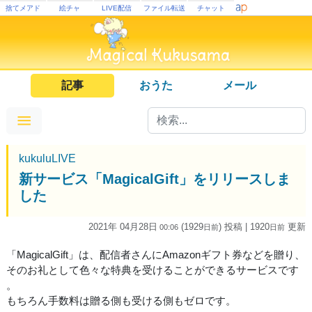
捨てメアド
絵チャ
LIVE配信
ファイル転送
チャット
記事
おうた
メール
kukuluLIVE
新サービス「MagicalGift」をリリースしま
した
2021年 04月28日
(1929
) 投稿
| 1920
更新
00:06
日
前
日
前
「MagicalGift」は、配信者さんにAmazonギフト券などを贈り、
そのお礼として色々な特典を受けることができるサービスです
。
もちろん手数料は贈る側も受ける側もゼロです。