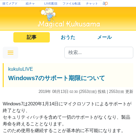
捨てメアド
絵チャ
LIVE配信
ファイル転送
チャット
記事
おうた
メール
kukuluLIVE
Windows7のサポート期限について
2019年 08月13日
(2553
) 投稿
| 2553
更新
02:30
日
前
日
前
Windows7は2020年1月14日にマイクロソフトによるサポートが
終了となり、
セキュリティパッチを含めて一切のサポートがなくなり、製品
寿命を終えることとなります。
このため使用を継続することが基本的に不可能になります。