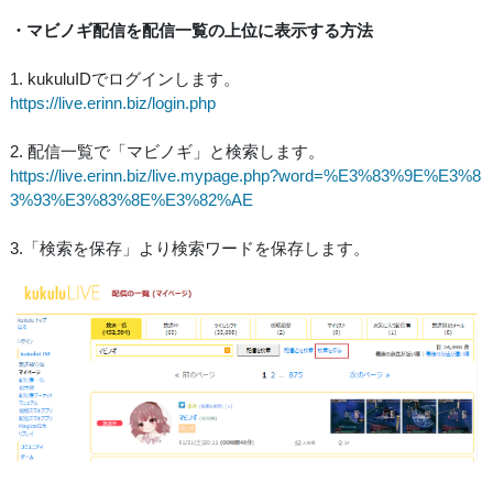
・マビノギ配信を配信一覧の上位に表示する方法
1. kukuluIDでログインします。
https://live.erinn.biz/login.php
2. 配信一覧で「マビノギ」と検索します。
https://live.erinn.biz/live.mypage.php?word=%E3%83%9E%E3%8
3%93%E3%83%8E%E3%82%AE
3.「検索を保存」より検索ワードを保存します。