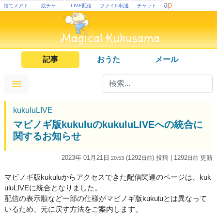
捨てメアド
絵チャ
LIVE配信
ファイル転送
チャット
記事
おうた
メール
kukuluLIVE
マビノギ版kukuluのkukuluLIVEへの統合に
関するお知らせ
2023年 01月21日
(1292
) 投稿
| 1292
更新
20:53
日
前
日
前
マビノギ版kukuluからアクセスできた配信関連のページは、kuk
uluLIVEに統合となりました。
配信の表示順など一部の仕様がマビノギ版kukuluとは異なって
いるため、元に戻す方法をご案内します。