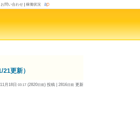
|
お問い合わせ
|
稼働状況
/21更新）
 11月18日
(2820
) 投稿
| 2816
更新
03:17
日
前
日
前