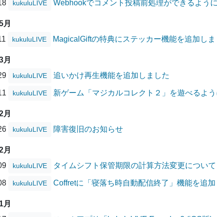
/18
Webhookでコメント投稿前処理ができるよう
kukuluLIVE
05月
11
MagicalGiftの特典にステッカー機能を追加し
kukuluLIVE
03月
/29
追いかけ再生機能を追加しました
kukuluLIVE
/11
新ゲーム「マジカルコレクト２」を遊べるよう
kukuluLIVE
02月
/26
障害復旧のお知らせ
kukuluLIVE
12月
/09
タイムシフト保管期限の計算方法変更について
kukuluLIVE
/08
Coffretに「寝落ち時自動配信終了」機能を追
kukuluLIVE
11月