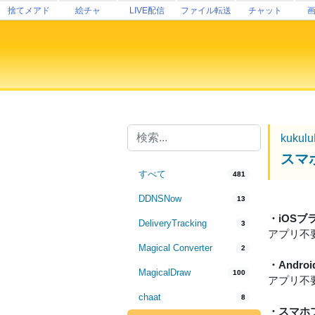
捨てメアド
絵チャ
LIVE配信
ファイル転送
チャット
kukul
スマ
すべて
481
DDNSNow
13
・iOSブ
DeliveryTracking
3
アプリ不
Magical Converter
2
・And
MagicalDraw
100
アプリ不
chaat
8
・スマホ