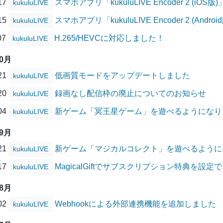
/17
スマホアプリ「kukuluLIVE Encoder 2 (
kukuluLIVE
/15
スマホアプリ「kukuluLIVE Encoder 2 (A
kukuluLIVE
07
H.265/HEVCに対応しました！
kukuluLIVE
10月
/21
低画質モードをアップデートしました
kukuluLIVE
/20
録画なし配信枠の廃止についてのお知らせ
kukuluLIVE
/04
新ゲーム「冥王星ゲーム」を遊べるようになり
kukuluLIVE
09月
/21
新ゲーム「マジカルコレクト」を遊べるように
kukuluLIVE
/17
MagicalGiftでサブスクリプション特典を設
kukuluLIVE
08月
/02
Webhookによる外部連携機能を追加しました
kukuluLIVE