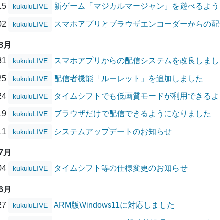
/15
新ゲーム「マジカルマージャン」を遊べるよう
kukuluLIVE
/02
スマホアプリとブラウザエンコーダーからの配
kukuluLIVE
08月
/31
スマホアプリからの配信システムを改良しまし
kukuluLIVE
/25
配信者機能「ルーレット」を追加しました
kukuluLIVE
/24
タイムシフトでも低画質モードが利用できるよ
kukuluLIVE
/19
ブラウザだけで配信できるようになりました
kukuluLIVE
/11
システムアップデートのお知らせ
kukuluLIVE
07月
/04
タイムシフト等の仕様変更のお知らせ
kukuluLIVE
06月
/27
ARM版Windows11に対応しました
kukuluLIVE