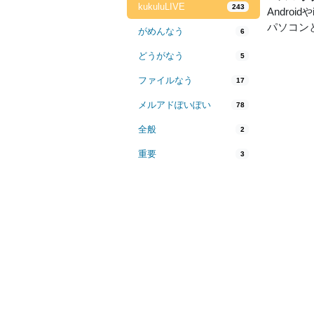
kukuluLIVE
243
Andr
パソコン
がめんなう
6
どうがなう
5
ファイルなう
17
メルアドぽいぽい
78
全般
2
重要
3