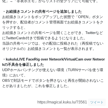
化」→「非表示エモ」からリストの全クリアにて可能です。
・お絵描きコメントの共有ページを追加しました
お絵描きコメントをポップアップした状態で「OPEN」ボタン
を押すか、配信者がコメント管理画面でお絵描きコメントをク
リックすると、
お絵描きコメントの共有ページを開くことができ、Twitterなど
にTwitterCards付きで投稿できるようになりました。
当該の共有ページでは、その配信に投稿された（再投稿でない
オリジナルの）お絵描きコメントも一覧が表示されます。
・kukuluLIVE FaceRig over Network/VirtualCam over Networ
kの不具合を修正しました
UDPホールパンチングが使えない環境（TURNサーバを使う環
境）において、
OBSで対話モードでボタンを押さないと再生が開始されないこ
とがありましたが、これを修正しました。
https://magical.kuku.lu/?3561
ツイート