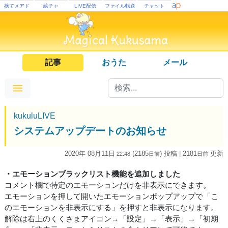
捨てメアド
絵チャ
LIVE配信
ファイル転送
チャット
記事
おうた
メール
kukuluLIVE
システムアップデートのお知らせ
2020年 08月11日
(2185
) 投稿
| 2181
更新
22:48
日
前
日
前
・エモーションブラックリスト機能を追加しました
コメント欄で特定のエモーションだけを非表示にできます。
エモーションを押して開いたエモーションポップアップで「こ
のエモーションを非表示にする」を押すと非表示になります。
解除は右上のくくさまアイコン→「設定」→「表示」→「初期