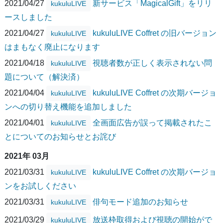
2021/04/27
新サービス「MagicalGift」をリリ
kukuluLIVE
ースしました
2021/04/27
kukuluLIVE Coffret の旧バージョン
kukuluLIVE
はまもなく廃止になります
2021/04/18
視聴者数が正しく表示されない問
kukuluLIVE
題について（解決済）
2021/04/04
kukuluLIVE Coffret の次期バージョ
kukuluLIVE
ンへの切り替え機能を追加しました
2021/04/01
全画面広告が誤って掲載されたこ
kukuluLIVE
とについてのお知らせとお詫び
2021年 03月
2021/03/31
kukuluLIVE Coffret の次期バージョ
kukuluLIVE
ンをお試しください
2021/03/31
俳句モード追加のお知らせ
kukuluLIVE
2021/03/29
放送枠取得および視聴の開始がで
kukuluLIVE