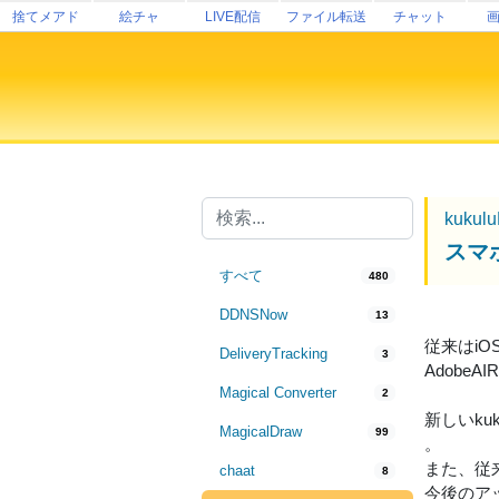
捨てメアド
絵チャ
LIVE配信
ファイル転送
チャット
kukul
スマホ
すべて
480
DDNSNow
13
従来はiO
DeliveryTracking
3
Adobe
Magical Converter
2
新しいku
MagicalDraw
99
。
また、従
chaat
8
今後のア