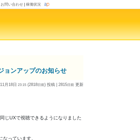
|
お問い合わせ
|
稼働状況
)」バージョンアップのお知らせ
 11月18日
(2818
) 投稿
| 2815
更新
23:15
日
前
日
前
ソコン版と同じUXで視聴できるようになりました
になっています。