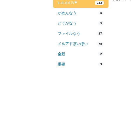
kukuluLIVE
243
がめんなう
6
どうがなう
5
ファイルなう
17
メルアドぽいぽい
78
全般
2
重要
3