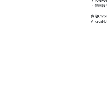
でお知ら
・低画質
内蔵Chr
Andro