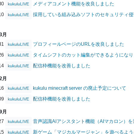
/30
メディアコメント機能を改良しました
kukuluLIVE
/10
採用している組み込みソフトのセキュリティ侵害に
kukuluLIVE
03月
/31
プロフィールページのURLを改良しました
kukuluLIVE
/26
タイムシフトのカット編集ができるようになり
kukuluLIVE
/14
配信枠機能を改善しました
kukuluLIVE
12月
/16
kukulu minecraft server の廃止予定について
kukuluLIVE
/09
配信枠機能を改善しました
kukuluLIVE
09月
/27
音声認識AIアシスタント機能（AIマカロン）
kukuluLIVE
/15
新ゲーム「マジカルマージャン」を遊べるよう
kukuluLIVE