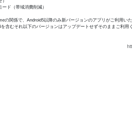
せ）
モード（帯域消費削減）
omeの関係で、Android5以降のみ新バージョンのアプリがご利用い
id4.4を含むそれ以下のバージョンはアップデートせずそのままご利用
ht