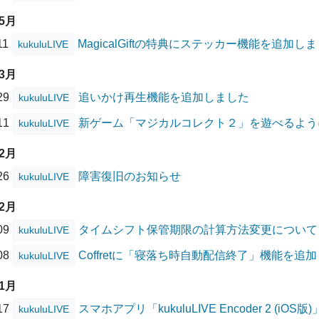
05月
11
MagicalGiftの特典にステッカー機能を追加し
kukuluLIVE
03月
/29
追いかけ再生機能を追加しました
kukuluLIVE
/11
新ゲーム「マジカルコレクト２」を遊べるよう
kukuluLIVE
02月
/26
障害復旧のお知らせ
kukuluLIVE
12月
/09
タイムシフト保管期限の計算方法変更について
kukuluLIVE
/08
Coffretに「寝落ち時自動配信終了」機能を追
kukuluLIVE
11月
/17
スマホアプリ「kukuluLIVE Encoder 2 (
kukuluLIVE