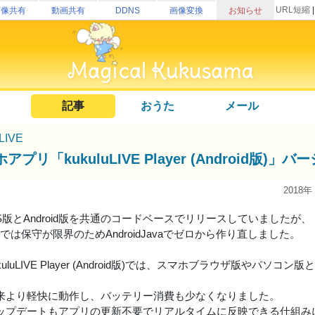
URL短縮
画像共有
動画共有
DDNS
画像変換
お知らせ
記事
おうた
メール
uLIVE
アプリ「kukuluLIVE Player (Android版
2018年
S版とAndroid版を共通のコードベースでリリースしていましたが、
AIRでは保守が限界のためAndroidJavaでゼロから作り直しました。
kuluLIVE Player (Android版)では、スマホブラウザ版やパ
来より軽快に動作し、バッテリー消費も少なくなりました。
ップデートもアプリの更新不要でリアルタイムに反映できる仕組み