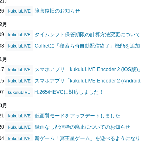
02月
/26
障害復旧のお知らせ
kukuluLIVE
12月
/09
タイムシフト保管期限の計算方法変更について
kukuluLIVE
/08
Coffretに「寝落ち時自動配信終了」機能を追
kukuluLIVE
11月
/17
スマホアプリ「kukuluLIVE Encoder 2 (
kukuluLIVE
/15
スマホアプリ「kukuluLIVE Encoder 2 (A
kukuluLIVE
07
H.265/HEVCに対応しました！
kukuluLIVE
10月
/21
低画質モードをアップデートしました
kukuluLIVE
/20
録画なし配信枠の廃止についてのお知らせ
kukuluLIVE
/04
新ゲーム「冥王星ゲーム」を遊べるようになり
kukuluLIVE