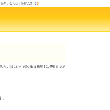
|
お問い合わせ
|
稼働状況
 05月07日
(2650
) 投稿
| 2649
更新
22:40
日
前
日
前
す。