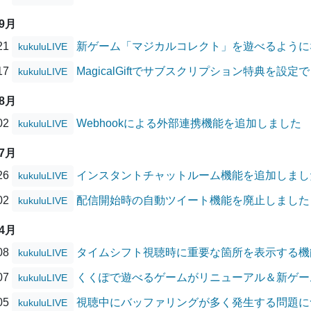
09月
/21
新ゲーム「マジカルコレクト」を遊べるように
kukuluLIVE
/17
MagicalGiftでサブスクリプション特典を設
kukuluLIVE
08月
/02
Webhookによる外部連携機能を追加しました
kukuluLIVE
07月
/26
インスタントチャットルーム機能を追加しまし
kukuluLIVE
/02
配信開始時の自動ツイート機能を廃止しました
kukuluLIVE
04月
/08
タイムシフト視聴時に重要な箇所を表示する機
kukuluLIVE
/07
くくぽで遊べるゲームがリニューアル＆新ゲー
kukuluLIVE
/05
視聴中にバッファリングが多く発生する問題に
kukuluLIVE