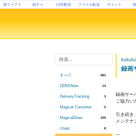
捨てメアド
絵チャ
LIVE配信
ファイル転送
チャット
kukul
録画
すべて
481
DDNSNow
13
録画サー
DeliveryTracking
3
ご協力い
Magical Converter
2
引き続き
MagicalDraw
100
メンテナ
chaat
8
---