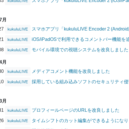
/03
スマホアプリ「kukuluLIVE Encoder 2 (i
kukuluLIVE
07月
/27
スマホアプリ「kukuluLIVE Encoder 2 (A
kukuluLIVE
/21
iOS/iPadOSで利用できるコメントバー機能
kukuluLIVE
/08
モバイル環境での視聴システムを改良しました
kukuluLIVE
04月
/30
メディアコメント機能を改良しました
kukuluLIVE
/10
採用している組み込みソフトのセキュリティ侵害に
kukuluLIVE
03月
/31
プロフィールページのURLを改良しました
kukuluLIVE
/26
タイムシフトのカット編集ができるようになり
kukuluLIVE