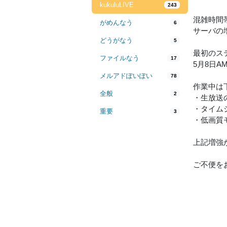
kukuluLIVE
243
混雑時間
がめんなう
6
サーバの
どうがなう
5
最初のス
ファイルなう
17
5月8日A
メルアドぽいぽい
78
作業中は
全般
2
・生放送
・タイム
重要
3
・低画質
上記増強
ご不便を