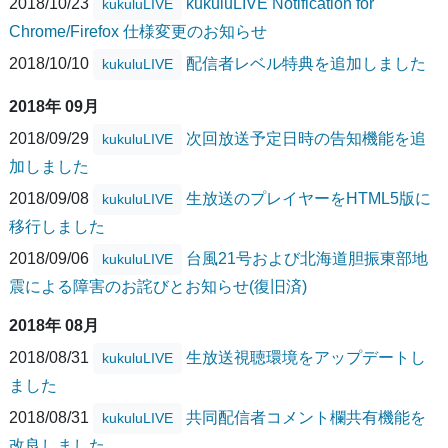
2018/10/23
kukuluLIVE Notification for
kukuluLIVE
Chrome/Firefox 仕様変更のお知らせ
2018/10/10
配信者レベル特典を追加しました
kukuluLIVE
2018年 09月
2018/09/29
次回放送予定日時の告知機能を追
kukuluLIVE
加しました
2018/09/08
生放送のプレイヤーをHTML5版に
kukuluLIVE
移行しました
2018/09/06
台風21号および北海道胆振東部地
kukuluLIVE
震による障害のお詫びとお知らせ(復旧済)
2018年 08月
2018/08/31
生放送視聴環境をアップデートし
kukuluLIVE
ました
2018/08/31
共同配信者コメント欄共有機能を
kukuluLIVE
改良しました