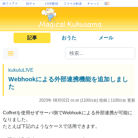
捨てメアド
絵チャ
LIVE配信
ファイル転送
チャット
記事
おうた
メール
kukuluLIVE
Webhookによる外部連携機能を追加しまし
た
2023年 08月02日
(1100
) 投稿
| 1100
更新
03:38
日
前
日
前
Coffretを使用せずサーバ側でWebhookによる外部連携が可能に
なりました。
たとえば下記のようなケースで活用できます。