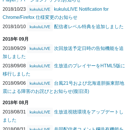
2018/10/23
kukuluLIVE Notification for
kukuluLIVE
Chrome/Firefox 仕様変更のお知らせ
2018/10/10
配信者レベル特典を追加しました
kukuluLIVE
2018年 09月
2018/09/29
次回放送予定日時の告知機能を追
kukuluLIVE
加しました
2018/09/08
生放送のプレイヤーをHTML5版に
kukuluLIVE
移行しました
2018/09/06
台風21号および北海道胆振東部地
kukuluLIVE
震による障害のお詫びとお知らせ(復旧済)
2018年 08月
2018/08/31
生放送視聴環境をアップデートし
kukuluLIVE
ました
2018/08/31
共同配信者コメント欄共有機能を
kukuluLIVE