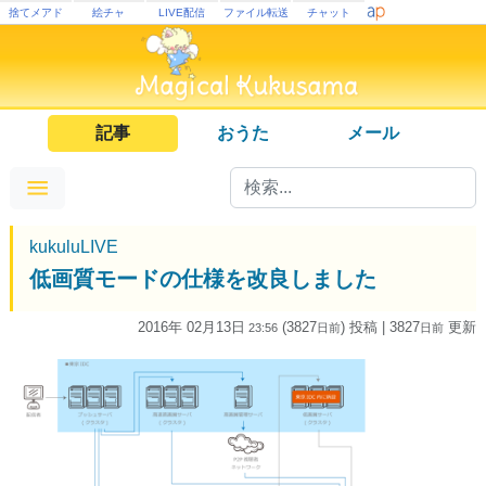
捨てメアド
絵チャ
LIVE配信
ファイル転送
チャット
記事
おうた
メール
kukuluLIVE
低画質モードの仕様を改良しました
2016年 02月13日
(3827
) 投稿
| 3827
更新
23:56
日
前
日
前