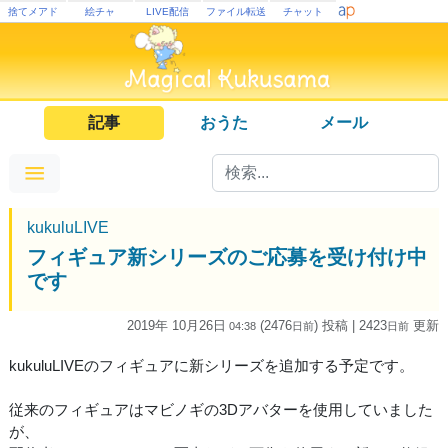
捨てメアド
絵チャ
LIVE配信
ファイル転送
チャット
記事
おうた
メール
kukuluLIVE
フィギュア新シリーズのご応募を受け付け中
です
2019年 10月26日
(2476
) 投稿
| 2423
更新
04:38
日
前
日
前
kukuluLIVEのフィギュアに新シリーズを追加する予定です。
従来のフィギュアはマビノギの3Dアバターを使用していました
が、