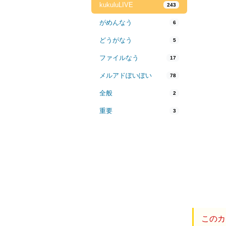
kukuluLIVE
243
がめんなう
6
どうがなう
5
ファイルなう
17
メルアドぽいぽい
78
全般
2
重要
3
このカ