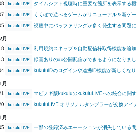
/08
タイムシフト視聴時に重要な箇所を表示する機
kukuluLIVE
/07
くくぽで遊べるゲームがリニューアル＆新ゲー
kukuluLIVE
/05
視聴中にバッファリングが多く発生する問題に
kukuluLIVE
02月
/18
利用規約スキップ＆自動配信枠取得機能を追加
kukuluLIVE
/13
録画ありの非公開配信ができるようになりまし
kukuluLIVE
/04
kukuluIDのログインや連携ID機能が新しくな
kukuluLIVE
01月
/21
マビノギ版kukuluのkukuluLIVEへの統合に
kukuluLIVE
/20
kukuluLIVE オリジナルタンブラーが交換アイ
kukuluLIVE
11月
/05
一部の登録済みエモーションが消失している問
kukuluLIVE