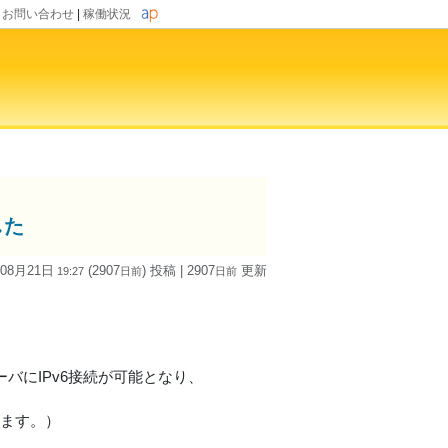
|
お問い合わせ
|
稼働状況
した
 08月21日
(2907
) 投稿
| 2907
更新
19:27
日
前
日
前
サーバにIPv6接続が可能となり、
続します。）