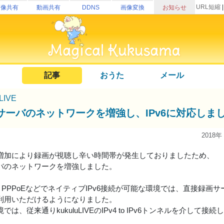
URL短縮
画像共有
動画共有
DDNS
画像変換
お知らせ
記事
おうた
メール
uLIVE
サーバのネットワークを増強し、IPv6に対応しま
2018年
増加により録画が視聴し辛い時間帯が発生しておりましたため、
バのネットワークを増強しました。
IPv6 PPPoEなどでネイティブIPv6接続が可能な環境では、直接録画
利用いただけるようになりました。
境では、従来通りkukuluLIVEのIPv4 to IPv6トンネルを介して接