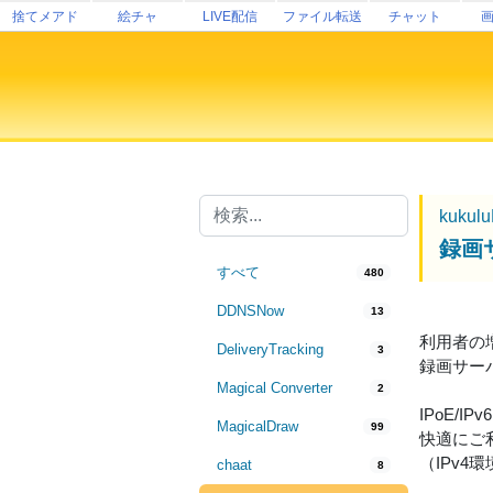
捨てメアド
絵チャ
LIVE配信
ファイル転送
チャット
kukul
録画
すべて
480
DDNSNow
13
利用者の
DeliveryTracking
3
録画サー
Magical Converter
2
IPoE/
MagicalDraw
99
快適にご
（IPv4環
chaat
8