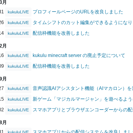
03月
/31
プロフィールページのURLを改良しました
kukuluLIVE
/26
タイムシフトのカット編集ができるようになり
kukuluLIVE
/14
配信枠機能を改善しました
kukuluLIVE
12月
/16
kukulu minecraft server の廃止予定について
kukuluLIVE
/09
配信枠機能を改善しました
kukuluLIVE
09月
/27
音声認識AIアシスタント機能（AIマカロン）
kukuluLIVE
/15
新ゲーム「マジカルマージャン」を遊べるよう
kukuluLIVE
/02
スマホアプリとブラウザエンコーダーからの配
kukuluLIVE
08月
/31
スマホアプリからの配信システムを改良しまし
kukuluLIVE