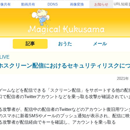
URL短縮
画像共有
動画共有
DDNS
画像変換
お知らせ
記事
おうた
メール
uLIVE
ホスクリーン配信におけるセキュリティリスクに
2021年
ゲームなどを配信できる「スクリーン配信」をサポートする他の配
口で配信者のTwitterアカウントなどを乗っ取る攻撃が確認されてい
ある攻撃者が、配信中の配信者のTwitterなどのアカウント復旧用ワ
信者のスマホに新着SMSやメールのプッシュ通知が表示され、配信に
意ある攻撃者が配信経由でキーを確認し、アカウントを乗っ取る