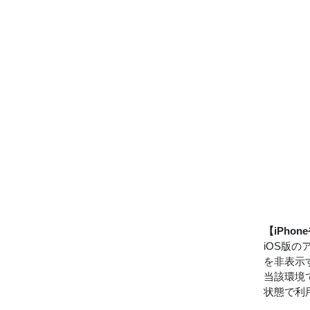
【iPho
iOS版
を非表示
当該環境
状態で利