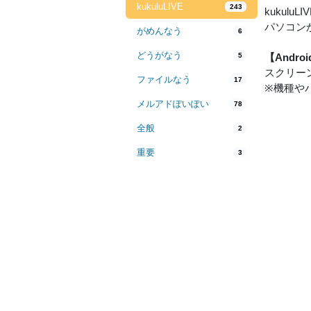
kukuluLIVE
243
kukulu
パソコン
がめんなう
6
どうがなう
5
【Andr
スクリー
ファイルなう
17
※機種や
メルアドぽいぽい
78
全般
2
重要
3