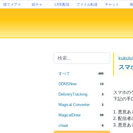
捨てメアド
絵チャ
LIVE配信
ファイル転送
チャット
kukul
スマ
すべて
480
DDNSNow
13
スマホの
DeliveryTracking
3
下記の手
Magical Converter
2
1. 悪意
MagicalDraw
99
2. 配
3. 悪
chaat
8