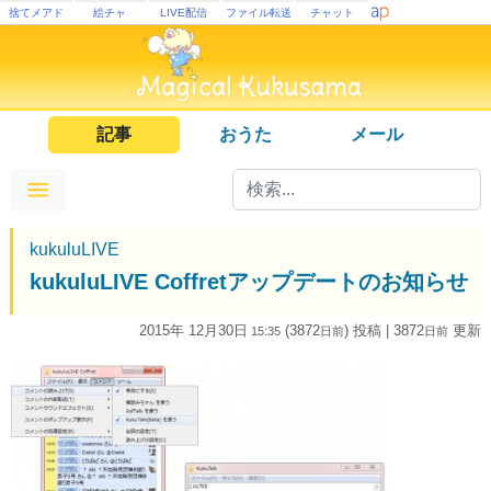
捨てメアド
絵チャ
LIVE配信
ファイル転送
チャット
記事
おうた
メール
kukuluLIVE
kukuluLIVE Coffretアップデートのお知らせ
2015年 12月30日
(3872
) 投稿
| 3872
更新
15:35
日
前
日
前