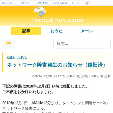
捨てメアド
絵チャ
LIVE配信
ファイル転送
チャット
記事
おうた
メール
kukuluLIVE
ネットワーク障害発生のお知らせ（復旧済）
2018年 12月01日
(2806
) 投稿
| 2805
更新
17:59
日
前
日
前
下記の障害は2018年12月2日 14時に復旧しました。
ご不便をおかけいたしました。
2018年12月1日 AM4時12分より、タイムシフト関連サーバの
ネットワーク障害により、