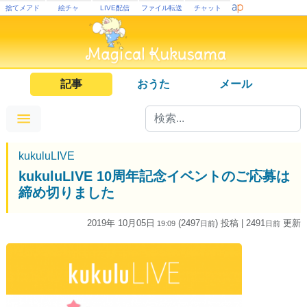
捨てメアド
絵チャ
LIVE配信
ファイル転送
チャット
記事
おうた
メール
kukuluLIVE
kukuluLIVE 10周年記念イベントのご応募は
締め切りました
2019年 10月05日
(2497
) 投稿
| 2491
更新
19:09
日
前
日
前