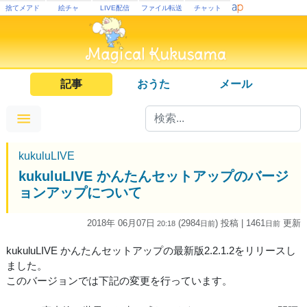
捨てメアド
絵チャ
LIVE配信
ファイル転送
チャット
記事
おうた
メール
kukuluLIVE
kukuluLIVE かんたんセットアップのバージ
ョンアップについて
2018年 06月07日
(2984
) 投稿
| 1461
更新
20:18
日
前
日
前
kukuluLIVE かんたんセットアップの最新版2.2.1.2をリリースし
ました。
このバージョンでは下記の変更を行っています。