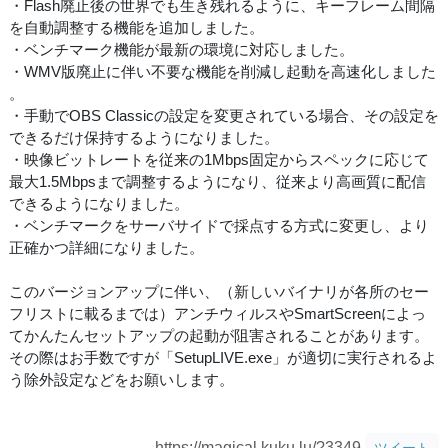
・Flash廃止後の世界でも生き残れるように、キーフレーム間隔
を自動調整する機能を追加しました。
・ベンチマーク機能が最新の環境に対応しました。
・WMV版廃止に伴い不要な機能を削減し起動を高速化しました
。
・手動でOBS Classicの設定を変更されている場合、その設定を
できるだけ保持するようになりました。
・映像ビットレートを従来の1Mbps固定からスペックに応じて
最大1.5Mbpsまで調整するようになり、従来より高画質に配信
できるようになりました。
・ベンチマークをサーバサイドで採点する方式に変更し、より
正確かつ詳細になりました。
このバージョンアップに伴い、（新しいバイナリが各所のセー
フリストに載るまでは）アンチウィルスやSmartScreenによっ
てかんたんセットアップの起動が阻害されることがあります。
その際はお手数ですが「SetupLIVE.exe」が適切に実行されるよ
う除外設定などをお願いします。
https://magical.kuku.lu/?3349
ツイート