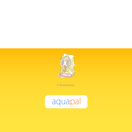
© Kukusama.