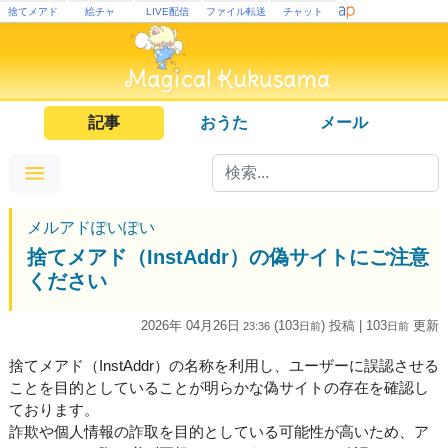
捨てメアド
絵チャ
LIVE配信
ファイル転送
チャット
記事
おうた
メール
メルアドぽいぽい
捨てメアド（InstAddr）の偽サイトにご注意
ください
2026年 04月26日
(103
) 投稿
| 103
更新
23:36
日
前
日
前
捨てメアド（InstAddr）の名称を利用し、ユーザーに誤認させる
ことを目的としていることが明らかな偽サイトの存在を確認し
ております。
詐欺や個人情報の詐取を目的としている可能性が高いため、ア