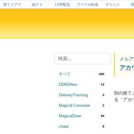
捨てメアド
絵チャ
LIVE配信
ファイル転送
チャット
メルア
アカ
すべて
480
DDNSNow
13
別の捨て
DeliveryTracking
3
る「アカ
Magical Converter
2
MagicalDraw
99
chaat
8