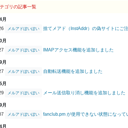
テゴリの記事一覧
04月
/26
捨てメアド（InstAddr）の偽サイトに
メルアドぽいぽい
10月
/27
IMAPアクセス機能を追加しました
メルアドぽいぽい
09月
/27
自動転送機能を追加しました
メルアドぽいぽい
05月
/29
メール送信取り消し機能を追加しました
メルアドぽいぽい
09月
/07
fanclub.pm が使用できない状態にな
メルアドぽいぽい
04月