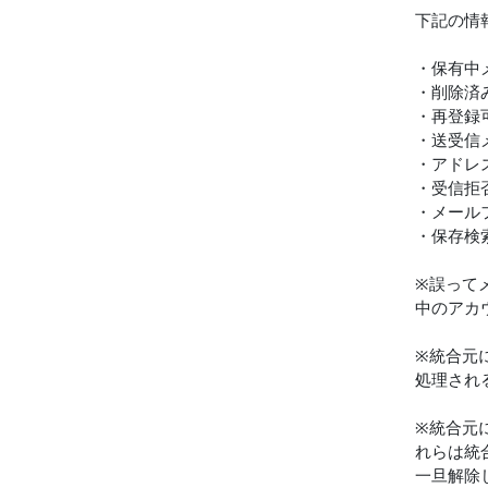
下記の情
・保有中
・削除済
・再登録
・送受信
・アドレ
・受信拒
・メール
・保存検
※誤って
中のアカ
※統合元
処理され
※統合元
れらは統
一旦解除