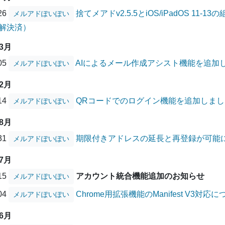
/26
捨てメアドv2.5.5とiOS/iPadOS 1
メルアドぽいぽい
解決済）
03月
/05
AIによるメール作成アシスト機能を追加
メルアドぽいぽい
12月
/14
QRコードでのログイン機能を追加しまし
メルアドぽいぽい
08月
/31
期限付きアドレスの延長と再登録が可能
メルアドぽいぽい
07月
/15
アカウント統合機能追加のお知らせ
メルアドぽいぽい
/04
Chrome用拡張機能のManifest V3対応
メルアドぽいぽい
06月