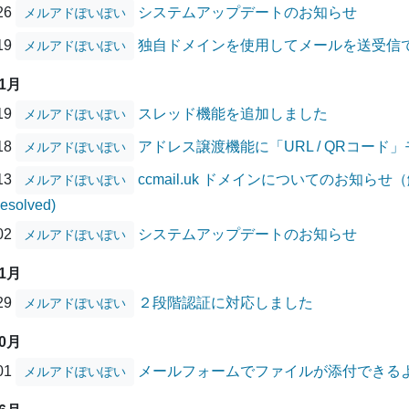
/26
システムアップデートのお知らせ
メルアドぽいぽい
/19
独自ドメインを使用してメールを送受信
メルアドぽいぽい
01月
/19
スレッド機能を追加しました
メルアドぽいぽい
/18
アドレス譲渡機能に「URL / QRコード
メルアドぽいぽい
/13
ccmail.uk ドメインについてのお知らせ（解消
メルアドぽいぽい
Resolved)
/02
システムアップデートのお知らせ
メルアドぽいぽい
11月
/29
２段階認証に対応しました
メルアドぽいぽい
10月
/01
メールフォームでファイルが添付できる
メルアドぽいぽい