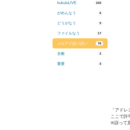
kukuluLIVE
243
がめんなう
6
どうがなう
5
ファイルなう
17
メルアドぽいぽい
78
全般
2
重要
3
「アドレ
ここで許
※誤って