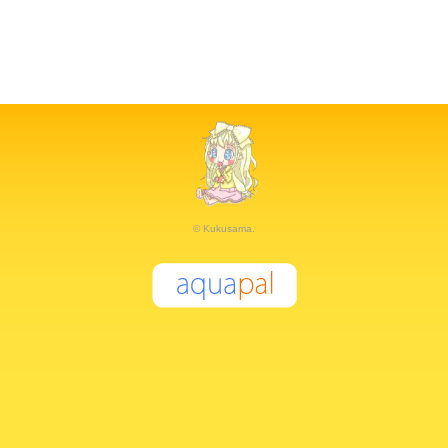
© Kukusama.