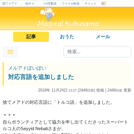
捨てメアド
絵チャ
LIVE配信
ファイル転送
チャット
記事
おうた
メール
メルアドぽいぽい
対応言語を追加しました
2019年 11月24日
(2449
) 投稿
| 2449
更新
13:27
日
前
日
前
捨てメアドの対応言語に「トルコ語」を追加しました。
＊＊＊
自らボランティアとして協力を申し出てくださったスーパート
ルコ人のSeyyid Nebatiさまが、