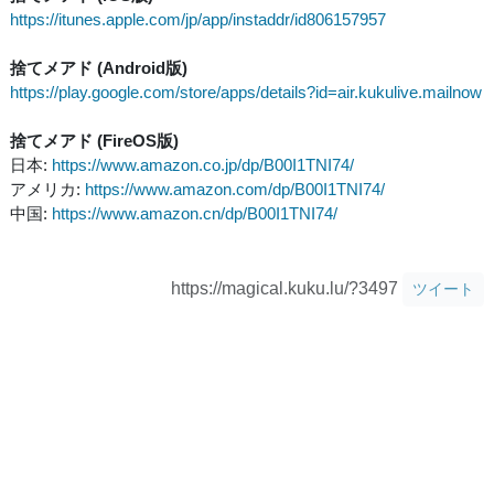
https://itunes.apple.com/jp/app/instaddr/id806157957
捨てメアド (Android版)
https://play.google.com/store/apps/details?id=air.kukulive.mailnow
捨てメアド (FireOS版)
日本:
https://www.amazon.co.jp/dp/B00I1TNI74/
アメリカ:
https://www.amazon.com/dp/B00I1TNI74/
中国:
https://www.amazon.cn/dp/B00I1TNI74/
https://magical.kuku.lu/?3497
ツイート