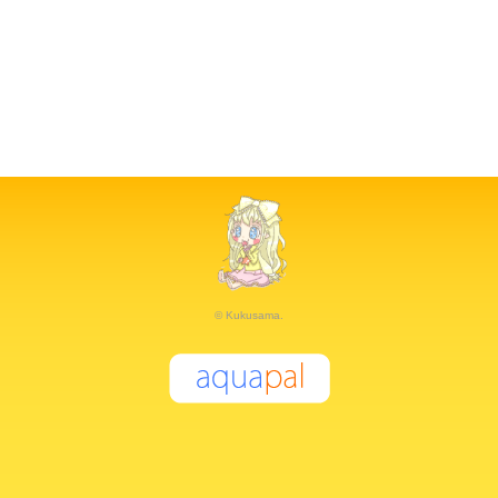
© Kukusama.