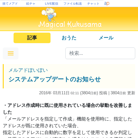
捨てメアド
絵チャ
LIVE配信
ファイル転送
チャット
記事
おうた
メール
メルアドぽいぽい
システムアップデートのお知らせ
2016年 03月11日
(3804
) 投稿
| 3804
更新
02:11
日
前
日
前
・アドレス作成時に既に使用されている場合の挙動を改善しま
した
「メールアドレスを指定して作成」機能を使用時に、指定した
アドレスが既に使用されていた場合、
指定したアドレスに自動的に数字を足して使用できるか判定し