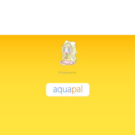
© Kukusama.