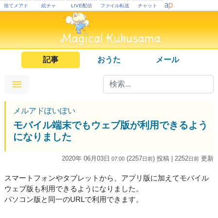
捨てメアド
絵チャ
LIVE配信
ファイル転送
チャット
記事
おうた
メール
メルアドぽいぽい
モバイル端末でもウェブ版が利用できるよう
になりました
2020年 06月03日
(2257
) 投稿
| 2252
更新
07:00
日
前
日
前
スマートフォンやタブレットから、アプリ版に加えてモバイル
ウェブ版も利用できるようになりました。
パソコン版と同一のURLで利用できます。