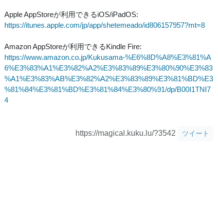
Apple AppStoreが利用できるiOS/iPadOS:
https://itunes.apple.com/jp/app/shetemeado/id806157957?mt=8
Amazon AppStoreが利用できるKindle Fire:
https://www.amazon.co.jp/Kukusama-%E6%8D%A8%E3%81%A
6%E3%83%A1%E3%82%A2%E3%83%89%E3%80%90%E3%83
%A1%E3%83%AB%E3%82%A2%E3%83%89%E3%81%BD%E3
%81%84%E3%81%BD%E3%81%84%E3%80%91/dp/B00I1TNI7
4
https://magical.kuku.lu/?3542
ツイート