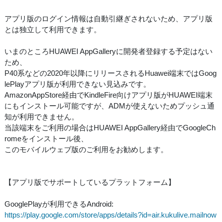
アプリ版のログイン情報は自動引継ぎされないため、アプリ版
とは独立して利用できます。
いまのところHUAWEI AppGalleryに開発者登録する予定はない
ため、
P40系などの2020年以降にリリースされるHuawei端末ではGoog
lePlayアプリ版が利用できない見込みです。
AmazonAppStore経由でKindleFire向けアプリ版がHUAWEI端末
にもインストール可能ですが、ADMが使えないためプッシュ通
知が利用できません。
当該端末をご利用の場合はHUAWEI AppGallery経由でGoogleCh
romeをインストール後、
このモバイルウェブ版のご利用をお勧めします。
【アプリ版でサポートしているプラットフォーム】
GooglePlayが利用できるAndroid:
https://play.google.com/store/apps/details?id=air.kukulive.mailnow