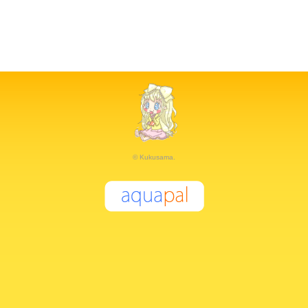
© Kukusama.