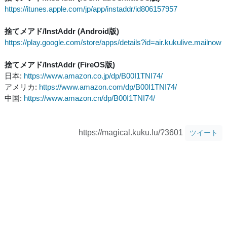
https://itunes.apple.com/jp/app/instaddr/id806157957
捨てメアド/InstAddr (Android版)
https://play.google.com/store/apps/details?id=air.kukulive.mailnow
捨てメアド/InstAddr (FireOS版)
日本:
https://www.amazon.co.jp/dp/B00I1TNI74/
アメリカ:
https://www.amazon.com/dp/B00I1TNI74/
中国:
https://www.amazon.cn/dp/B00I1TNI74/
https://magical.kuku.lu/?3601
ツイート