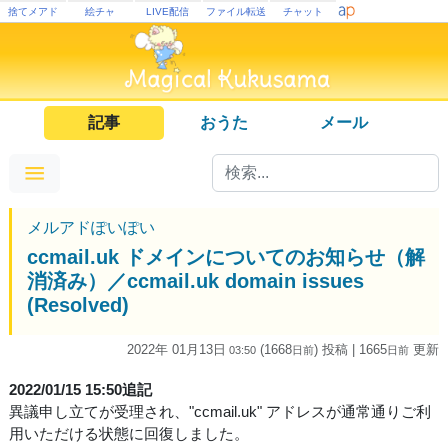
捨てメアド
絵チャ
LIVE配信
ファイル転送
チャット
記事
おうた
メール
メルアドぽいぽい
ccmail.uk ドメインについてのお知らせ（解
消済み）／ccmail.uk domain issues
(Resolved)
2022年 01月13日
(1668
) 投稿
| 1665
更新
03:50
日
前
日
前
2022/01/15 15:50追記
異議申し立てが受理され、"ccmail.uk" アドレスが通常通りご利
用いただける状態に回復しました。