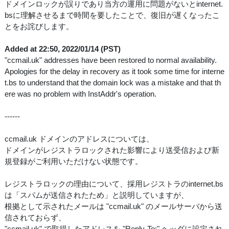
ドメインロックが誤りであり当方の運用に問題がないとinternet.
bsに理解させるまで時間を要したことで、復旧が遅くなったこ
とをお詫びします。
Added at 22:50, 2022/01/14 (PST)
"ccmail.uk" addresses have been restored to normal availability.
Apologies for the delay in recovery as it took some time for interne
t.bs to understand that the domain lock was a mistake and that th
ere was no problem with InstAddr's operation.
------
ccmail.uk ドメインのアドレスについては、
ドメインがレジストラロックされた影響により送受信および新
規登録がご利用いただけない状態です。
レジストラロックの理由について、採用レジストラのinternet.bs
は「スパムが送信されたため」と説明していますが、
根拠として示されたメールは "ccmail.uk" のメールサーバから送
信されておらず、
"ccmail.uk" で取得したアドレスを "Reply-To:" ヘッダに設定され