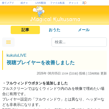
捨てメアド
絵チャ
LIVE配信
ファイル転送
チャット
記事
おうた
メール
kukuluLIVE
視聴プレイヤーを改善しました
2026年 08月05日
(1
) 投稿
| 11
更新
13:04
日
前
時間
前
・フルウィンドウボタンを追加しました
フルスクリーンではなくウィンドウ内のみを映像で埋めたい場
合に有用です。
プレイヤー設定の「フルウィンドウ」とは異なり、ヘッダーな
ども非表示になります。