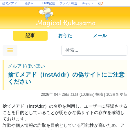
捨てメアド
絵チャ
LIVE配信
ファイル転送
チャット
記事
おうた
メール
メルアドぽいぽい
捨てメアド（InstAddr）の偽サイトにご注意
ください
2026年 04月26日
(103
) 投稿
| 103
更新
23:36
日
前
日
前
捨てメアド（InstAddr）の名称を利用し、ユーザーに誤認させる
ことを目的としていることが明らかな偽サイトの存在を確認し
ております。
詐欺や個人情報の詐取を目的としている可能性が高いため、ア