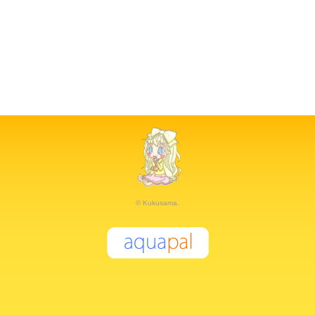
© Kukusama.