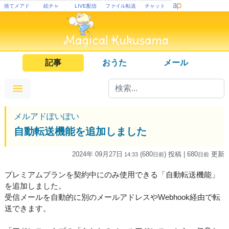
捨てメアド
絵チャ
LIVE配信
ファイル転送
チャット
記事
おうた
メール
メルアドぽいぽい
自動転送機能を追加しました
2024年 09月27日
(680
) 投稿
| 680
更新
14:33
日
前
日
前
プレミアムプランを契約中にのみ使用できる「自動転送機能」
を追加しました。
受信メールを自動的に別のメールアドレスやWebhook経由で転
送できます。