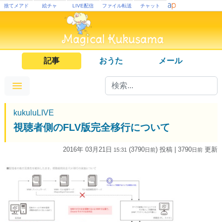
捨てメアド
絵チャ
LIVE配信
ファイル転送
チャット
記事
おうた
メール
kukuluLIVE
視聴者側のFLV版完全移行について
2016年 03月21日
(3790
) 投稿
| 3790
更新
15:31
日
前
日
前