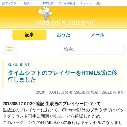
捨てメアド
絵チャ
LIVE配信
ファイル転送
チャット
記事
おうた
メール
kukuluLIVE
タイムシフトのプレイヤーをHTML5版に移
行しました
2018年 08月13日
(2916
) 投稿
| 2911
更新
03:48
日
前
日
前
2018/08/17 07:30 追記 生放送のプレイヤーについて
生放送のプレイヤーにおいて、Chrome以外のブラウザではバッ
クグラウンド再生に問題があることを確認したため、
このバージョンでのHTML5版への移行はキャンセルになりまし