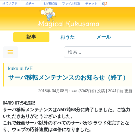
捨てメアド
絵チャ
LIVE配信
ファイル転送
チャット
記事
おうた
メール
kukuluLIVE
サーバ移転メンテナンスのお知らせ（終了）
2018年 04月08日
(3042
) 投稿
| 3041
更新
13:48
日
前
日
前
04/09 07:54追記
サーバ移転メンテナンスはAM7時53分に終了しました。ご協力
いただきありがとうございました。
これで録画サーバ以外のすべてのサーバがクラウド化完了とな
り、ウェブの応答速度は30倍になりました。