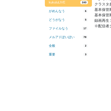
kukuluLIVE
243
クラスタ
基本保管
がめんなう
6
基本保管
どうがなう
5
録画再生
※配信者
ファイルなう
17
メルアドぽいぽい
78
全般
2
重要
3