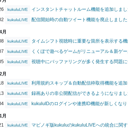
07月
/26
インスタントチャットルーム機能を追加しまし
kukuluLIVE
/02
配信開始時の自動ツイート機能を廃止しました
kukuluLIVE
04月
/08
タイムシフト視聴時に重要な箇所を表示する機
kukuluLIVE
/07
くくぽで遊べるゲームがリニューアル＆新ゲー
kukuluLIVE
/05
視聴中にバッファリングが多く発生する問題に
kukuluLIVE
02月
/18
利用規約スキップ＆自動配信枠取得機能を追加
kukuluLIVE
/13
録画ありの非公開配信ができるようになりまし
kukuluLIVE
/04
kukuluIDのログインや連携ID機能が新しくな
kukuluLIVE
01月
/21
マビノギ版kukuluのkukuluLIVEへの統合に
kukuluLIVE