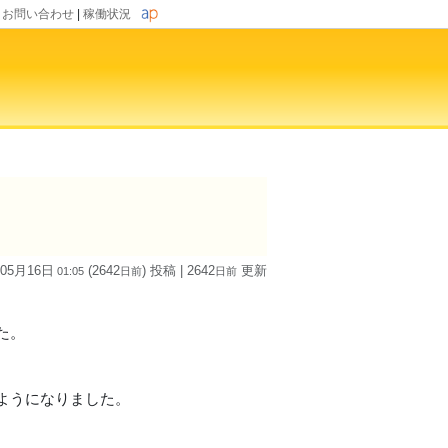
|
お問い合わせ
|
稼働状況
 05月16日
(2642
) 投稿
| 2642
更新
01:05
日
前
日
前
た。
ようになりました。