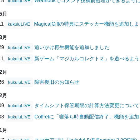
/18
Webhookでコメント投稿前処理ができるよう
kukuluLIVE
05月
11
MagicalGiftの特典にステッカー機能を追加し
kukuluLIVE
03月
/29
追いかけ再生機能を追加しました
kukuluLIVE
/11
新ゲーム「マジカルコレクト２」を遊べるよう
kukuluLIVE
02月
/26
障害復旧のお知らせ
kukuluLIVE
12月
/09
タイムシフト保管期限の計算方法変更について
kukuluLIVE
/08
Coffretに「寝落ち時自動配信終了」機能を追
kukuluLIVE
11月