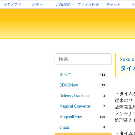
捨てメアド
絵チャ
LIVE配信
ファイル転送
チャット
kukul
タイ
すべて
481
DDNSNow
13
・タイム
DeliveryTracking
3
従来のサ
Magical Converter
故障発生
2
メンテナ
MagicalDraw
100
処理能力
chaat
8
・タイム