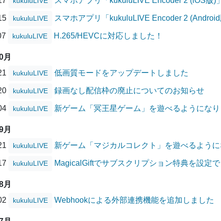
/17
スマホアプリ「kukuluLIVE Encoder 2 (
kukuluLIVE
/15
スマホアプリ「kukuluLIVE Encoder 2 (A
kukuluLIVE
07
H.265/HEVCに対応しました！
kukuluLIVE
10月
/21
低画質モードをアップデートしました
kukuluLIVE
/20
録画なし配信枠の廃止についてのお知らせ
kukuluLIVE
/04
新ゲーム「冥王星ゲーム」を遊べるようになり
kukuluLIVE
09月
/21
新ゲーム「マジカルコレクト」を遊べるように
kukuluLIVE
/17
MagicalGiftでサブスクリプション特典を設
kukuluLIVE
08月
/02
Webhookによる外部連携機能を追加しました
kukuluLIVE