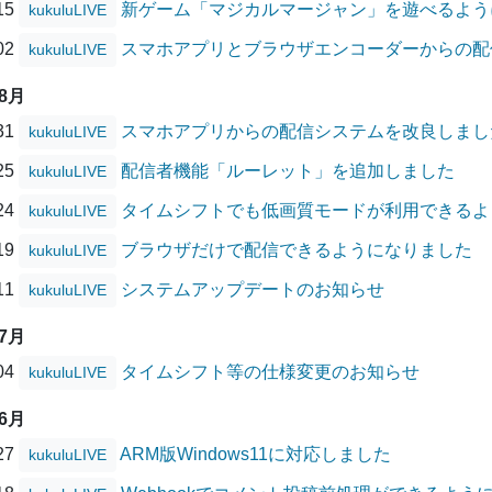
/15
新ゲーム「マジカルマージャン」を遊べるよう
kukuluLIVE
/02
スマホアプリとブラウザエンコーダーからの配
kukuluLIVE
08月
/31
スマホアプリからの配信システムを改良しまし
kukuluLIVE
/25
配信者機能「ルーレット」を追加しました
kukuluLIVE
/24
タイムシフトでも低画質モードが利用できるよ
kukuluLIVE
/19
ブラウザだけで配信できるようになりました
kukuluLIVE
/11
システムアップデートのお知らせ
kukuluLIVE
07月
/04
タイムシフト等の仕様変更のお知らせ
kukuluLIVE
06月
/27
ARM版Windows11に対応しました
kukuluLIVE