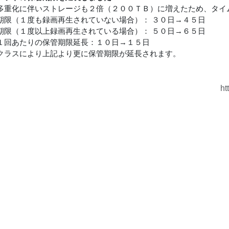
多重化に伴いストレージも２倍（２００ＴＢ）に増えたため、タイ
期限（１度も録画再生されていない場合）： ３０日→４５日
期限（１度以上録画再生されている場合）： ５０日→６５日
１回あたりの保管期限延長：１０日→１５日
クラスにより上記より更に保管期限が延長されます。
ht