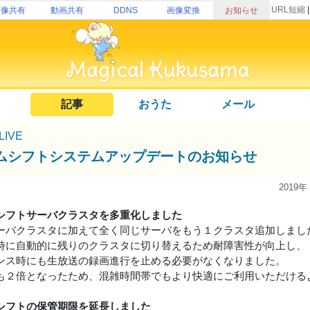
URL短縮
画像共有
動画共有
DDNS
画像変換
お知らせ
記事
おうた
メール
uLIVE
ムシフトシステムアップデートのお知らせ
2019年
シフトサーバクラスタを多重化しました
ーバクラスタに加えて全く同じサーバをもう１クラスタ追加しまし
時に自動的に残りのクラスタに切り替えるため耐障害性が向上し、
ンス時にも生放送の録画進行を止める必要がなくなりました。
も２倍となったため、混雑時間帯でもより快適にご利用いただける
シフトの保管期限を延長しました