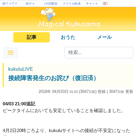
捨てメアド
絵チャ
LIVE配信
ファイル転送
チャット
記事
おうた
メール
kukuluLIVE
接続障害発生のお詫び（復旧済）
2018年 04月03日
(3047
) 投稿
| 3047
更新
01:03
日
前
日
前
04/03 21:00追記
ピークタイムにおいても安定していることを確認しました。
4月2日20時ごろより、kukuluサイトへの接続が不安定になった