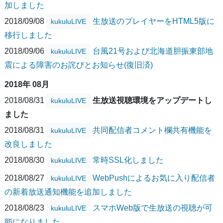
加しました
2018/09/08
生放送のプレイヤーをHTML5版に
kukuluLIVE
移行しました
2018/09/06
台風21号および北海道胆振東部地
kukuluLIVE
震による障害のお詫びとお知らせ(復旧済)
2018年 08月
2018/08/31
生放送視聴環境をアップデートし
kukuluLIVE
ました
2018/08/31
共同配信者コメント欄共有機能を
kukuluLIVE
改良しました
2018/08/30
常時SSL化しました
kukuluLIVE
2018/08/27
WebPushによるお気に入り配信者
kukuluLIVE
の新着放送通知機能を追加しました
2018/08/23
スマホWeb版で生放送の視聴が可
kukuluLIVE
能になりました