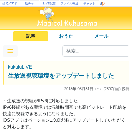
捨てメアド
絵チャ
LIVE配信
ファイル転送
チャット
記事
おうた
メール
kukuluLIVE
生放送視聴環境をアップデートしました
2018年 08月31日
(2897
) 投稿
17:56
日
前
・生放送の視聴がIPv6に対応しました
IPv6接続がある環境では混雑時間帯でも高ビットレート配信を
快適に視聴できるようになりました。
iOSアプリはバージョン1.9.6以降にアップデートしていただく
と対応します。