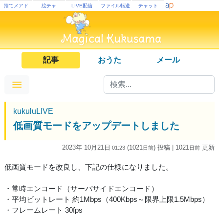
捨てメアド
絵チャ
LIVE配信
ファイル転送
チャット
記事
おうた
メール
kukuluLIVE
低画質モードをアップデートしました
2023年 10月21日
(1021
) 投稿
| 1021
更新
01:23
日
前
日
前
低画質モードを改良し、下記の仕様になりました。
・常時エンコード（サーバサイドエンコード）
・平均ビットレート 約1Mbps（400Kbps～限界上限1.5Mbps）
・フレームレート 30fps