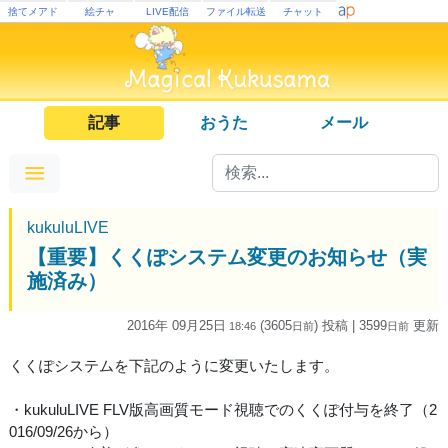
捨てメアド
絵チャ
LIVE配信
ファイル転送
チャット
記事
おうた
メール
kukuluLIVE
【重要】くくぽシステム変更のお知らせ（実
施済み）
2016年 09月25日
(3605
) 投稿
| 3599
更新
18:46
日
前
日
前
くくぽシステムを下記のように変更いたします。
・kukuluLIVE FLV版高画質モード視聴でのくくぽ付与を終了（2
016/09/26から）