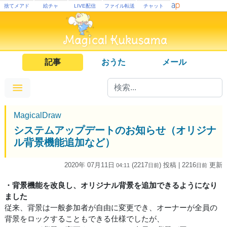
捨てメアド
絵チャ
LIVE配信
ファイル転送
チャット
記事
おうた
メール
MagicalDraw
システムアップデートのお知らせ（オリジナ
ル背景機能追加など）
2020年 07月11日
(2217
) 投稿
| 2216
更新
04:11
日
前
日
前
・背景機能を改良し、オリジナル背景を追加できるようになり
ました
従来、背景は一般参加者が自由に変更でき、オーナーが全員の
背景をロックすることもできる仕様でしたが、