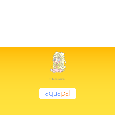
© Kukusama.