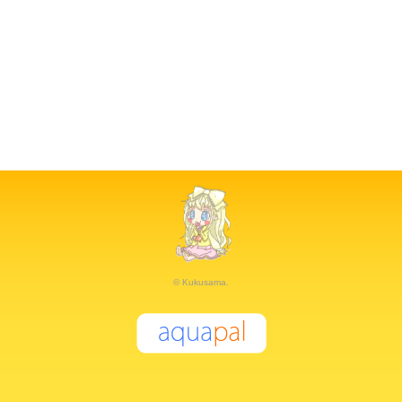
© Kukusama.