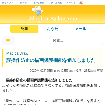
捨てメアド
絵チャ
LIVE配信
ファイル転送
チャット
記事
おうた
メール
MagicalDraw
誤操作防止の描画保護機能を追加しました
2020年 02月25日
(2357
) 投稿
| 2352
更新
16:02
日
前
日
前
・誤操作防止の描画保護機能を追加しました
設定した領域以外は描画できなくする、描画保護機能を追加し
ました。
「操作」→「誤操作防止」→「描画可能領域の選択」を押すと