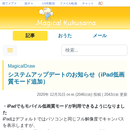
捨てメアド
絵チャ
LIVE配信
ファイル転送
チャット
記事
おうた
メール
MagicalDraw
システムアップデートのお知らせ（iPad低画
質モード追加）
2020年 12月31日
(2046
) 投稿
| 2043
更新
04:46
日
前
日
前
・iPadでもモバイル低画質モードが利用できるようになりまし
た
iPadはデフォルトではパソコンと同じフル解像度でキャンバス
を表示しますが、