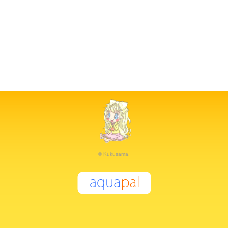
© Kukusama.