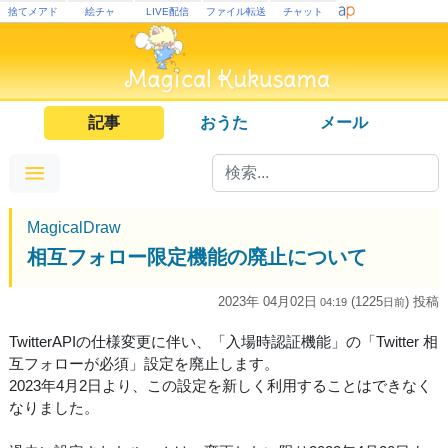
捨てメアド
絵チャ
LIVE配信
ファイル転送
チャット
記事
おうた
メール
MagicalDraw
相互フォロー限定機能の廃止について
2023年 04月02日
(1225
) 投稿
04:19
日
前
TwitterAPIの仕様変更に伴い、「入場時認証機能」の「Twitter 相
互フォローが必須」設定を廃止します。
2023年4月2日より、この設定を新しく利用することはできなく
なりました。