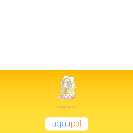
© Kukusama.