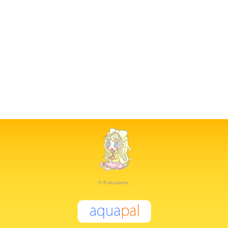
© Kukusama.