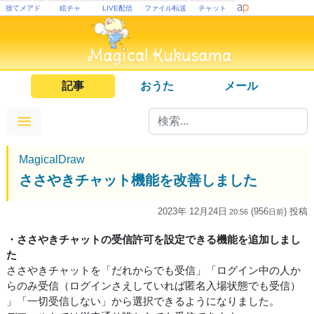
捨てメアド
絵チャ
LIVE配信
ファイル転送
チャット
記事
おうた
メール
MagicalDraw
ささやきチャット機能を改善しました
2023年 12月24日
(956
) 投稿
20:56
日
前
・ささやきチャットの受信許可を設定できる機能を追加しまし
た
ささやきチャットを「だれからでも受信」「ログイン中の人か
らのみ受信（ログインさえしていれば匿名入場状態でも受信）
」「一切受信しない」から選択できるようになりました。