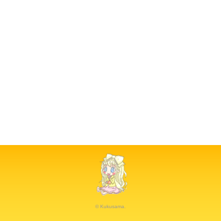
© Kukusama.