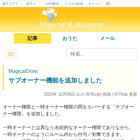
捨てメアド
絵チャ
LIVE配信
ファイル転送
チャット
記事
おうた
メール
MagicalDraw
サブオーナー機能を追加しました
2023年 12月05日
(978
) 投稿
| 977
更新
12:27
日
前
日
前
オーナー権限と一時オーナー権限の間をカバーする「サブオー
ナー権限」を追加しました。
一時オーナーとは異なり永続的なオーナー権限でありながら、
一時オーナーのようにルーム内から付与／剥奪できます。