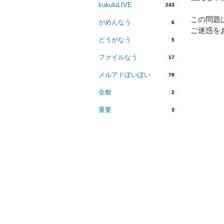
kukuluLIVE
243
この問題
がめんなう
6
ご迷惑を
どうがなう
5
ファイルなう
17
メルアドぽいぽい
78
全般
2
重要
3