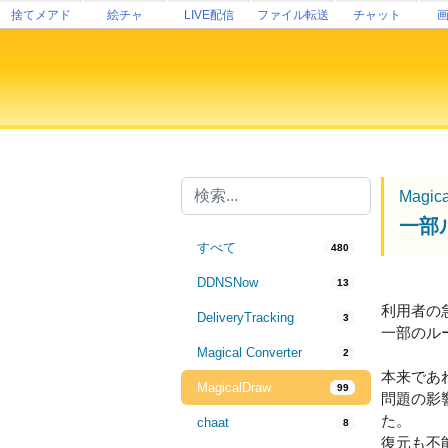
捨てメアド
絵チャ
LIVE配信
ファイル転送
チャット
Magic
一部
すべて
480
DDNSNow
13
利用者の
DeliveryTracking
3
一部のル
Magical Converter
2
本来であ
MagicalDraw
99
問題の影
た。
chaat
8
復元も不