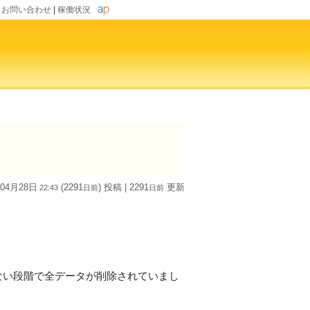
|
お問い合わせ
|
稼働状況
 04月28日
(2291
) 投稿
| 2291
更新
22:43
日
前
日
前
、
。
ない段階で全データが削除されていまし