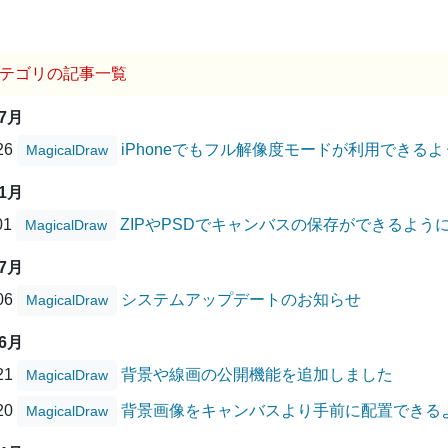
テゴリの記事一覧
07月
/26
iPhoneでもフル解像度モードが利用できる
MagicalDraw
11月
01
ZIPやPSDでキャンバスの保存ができるよう
MagicalDraw
07月
/06
システムアップデートのお知らせ
MagicalDraw
06月
/21
背景や線画の公開機能を追加しました
MagicalDraw
/20
背景画像をキャンバスより手前に配置できる
MagicalDraw