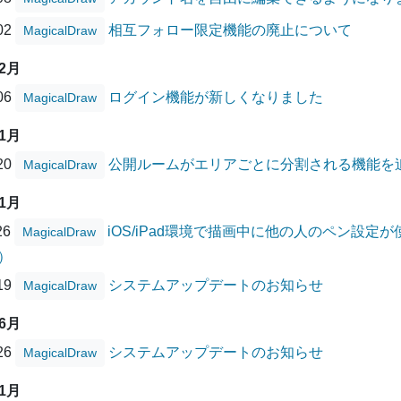
/02
相互フォロー限定機能の廃止について
MagicalDraw
02月
/06
ログイン機能が新しくなりました
MagicalDraw
01月
/20
公開ルームがエリアごとに分割される機能を
MagicalDraw
11月
26
iOS/iPad環境で描画中に他の人のペン設
MagicalDraw
）
/19
システムアップデートのお知らせ
MagicalDraw
06月
/26
システムアップデートのお知らせ
MagicalDraw
01月