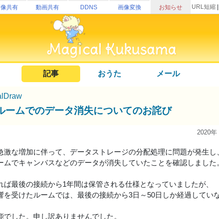
URL短縮
画像共有
動画共有
DDNS
画像変換
お知らせ
記事
おうた
メール
alDraw
ルームでのデータ消失についてのお詫び
2020年
急激な増加に伴って、データストレージの分配処理に問題が発生し
ームでキャンバスなどのデータが消失していたことを確認しました
れば最後の接続から1年間は保管される仕様となっていましたが、
響を受けたルームでは、最後の接続から3日～50日しか経過してい
能でした。申し訳ありませんでした。