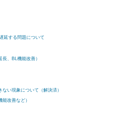
しく遅延する問題について
延長、BL機能改善）
きない現象について（解決済）
機能改善など）