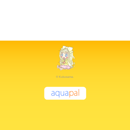
© Kukusama.