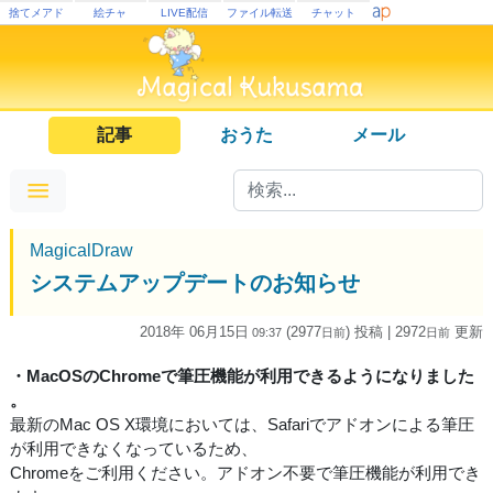
捨てメアド
絵チャ
LIVE配信
ファイル転送
チャット
記事
おうた
メール
MagicalDraw
システムアップデートのお知らせ
2018年 06月15日
(2977
) 投稿
| 2972
更新
09:37
日
前
日
前
・MacOSのChromeで筆圧機能が利用できるようになりました
。
最新のMac OS X環境においては、Safariでアドオンによる筆圧
が利用できなくなっているため、
Chromeをご利用ください。アドオン不要で筆圧機能が利用でき