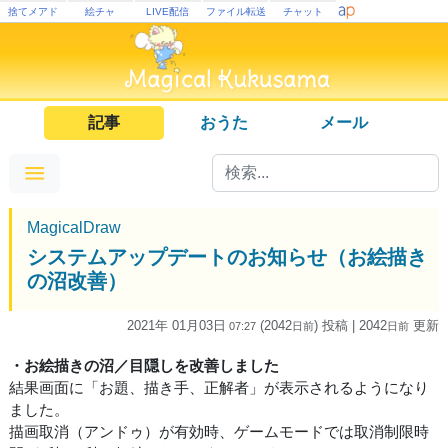
捨てメアド
絵チャ
LIVE配信
ファイル転送
チャット
記事
おうた
メール
MagicalDraw
システムアップデートのお知らせ（お絵描き
の沼改善）
2021年 01月03日
(2042
) 投稿
| 2042
更新
07:27
日
前
日
前
・お絵描きの沼／目隠しを改善しました
結果画面に「お題、描き手、正解者」が表示されるようになり
ました。
描画取消（アンドゥ）が有効時、ゲームモードでは取消制限時