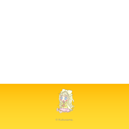
© Kukusama.