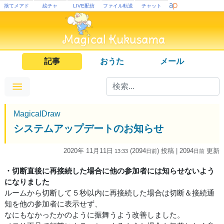
捨てメアド
絵チャ
LIVE配信
ファイル転送
チャット
記事
おうた
メール
MagicalDraw
システムアップデートのお知らせ
2020年 11月11日
(2094
) 投稿
| 2094
更新
13:33
日
前
日
前
・切断直後に再接続した場合に他の参加者には知らせないよう
になりました
ルームから切断して５秒以内に再接続した場合は切断＆接続通
知を他の参加者に表示せず、
なにもなかったかのように振舞うよう改善しました。