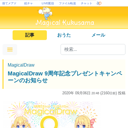
捨てメアド
絵チャ
LIVE配信
ファイル転送
チャット
記事
おうた
メール
MagicalDraw
MagicalDraw 9周年記念プレゼントキャンペ
ーンのお知らせ
2020年 09月06日
(2160
) 投稿
20:48
日
前