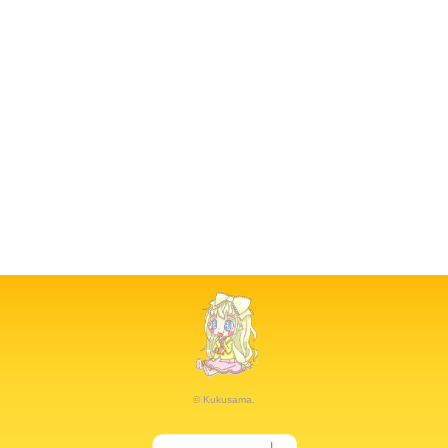
© Kukusama.