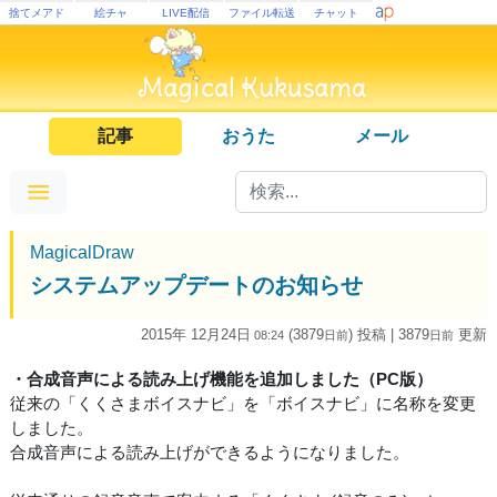
捨てメアド
絵チャ
LIVE配信
ファイル転送
チャット
記事
おうた
メール
MagicalDraw
システムアップデートのお知らせ
2015年 12月24日
(3879
) 投稿
| 3879
更新
08:24
日
前
日
前
・合成音声による読み上げ機能を追加しました（PC版）
従来の「くくさまボイスナビ」を「ボイスナビ」に名称を変更
しました。
合成音声による読み上げができるようになりました。