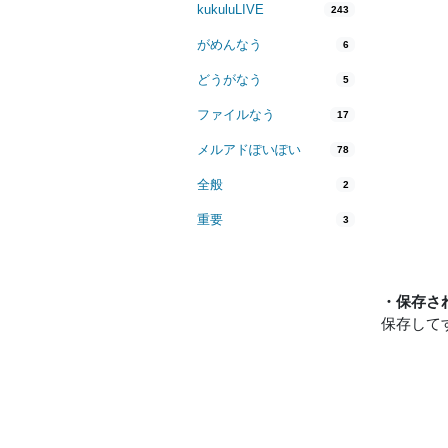
kukuluLIVE
243
がめんなう
6
どうがなう
5
ファイルなう
17
メルアドぽいぽい
78
全般
2
重要
3
・保存さ
保存して