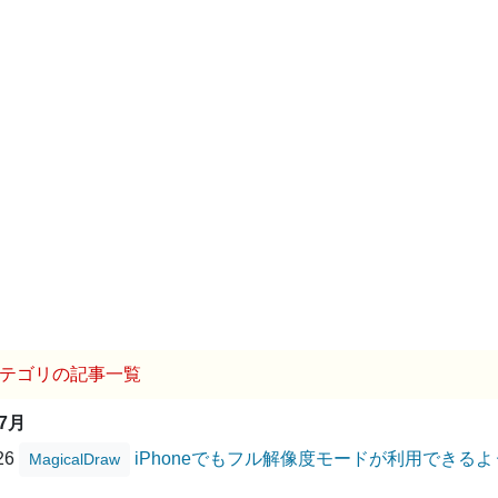
テゴリの記事一覧
07月
/26
iPhoneでもフル解像度モードが利用できる
MagicalDraw