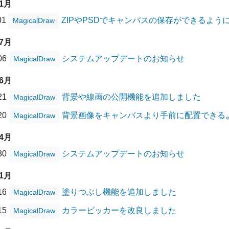
11月
01
ZIPやPSDでキャンバスの保存ができるよう
MagicalDraw
07月
/06
システムアップデートのお知らせ
MagicalDraw
06月
/21
背景や線画の公開機能を追加しました
MagicalDraw
/20
背景画像をキャンバスより手前に配置できる
MagicalDraw
04月
/30
システムアップデートのお知らせ
MagicalDraw
01月
/16
塗りつぶし機能を追加しました
MagicalDraw
/15
カラーピッカーを改良しました
MagicalDraw