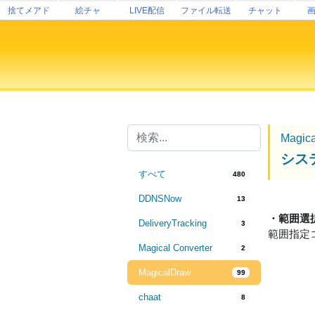
捨てメアド
絵チャ
LIVE配信
ファイル転送
チャット
Magic
シス
すべて
480
DDNSNow
13
・範囲選
DeliveryTracking
3
範囲指定
Magical Converter
2
MagicalDraw
99
chaat
8