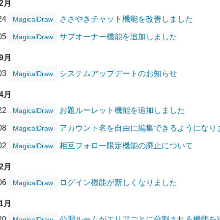
12月
/24
ささやきチャット機能を改善しました
MagicalDraw
/05
サブオーナー機能を追加しました
MagicalDraw
09月
/03
システムアップデートのお知らせ
MagicalDraw
04月
/22
お題ルーレット機能を追加しました
MagicalDraw
/08
アカウント名を自由に編集できるようになり
MagicalDraw
/02
相互フォロー限定機能の廃止について
MagicalDraw
02月
/06
ログイン機能が新しくなりました
MagicalDraw
01月
/20
公開ルームがエリアごとに分割される機能を
MagicalDraw