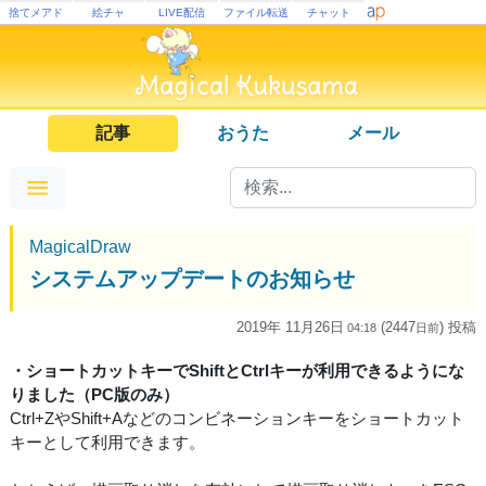
捨てメアド
絵チャ
LIVE配信
ファイル転送
チャット
記事
おうた
メール
MagicalDraw
システムアップデートのお知らせ
2019年 11月26日
(2447
) 投稿
04:18
日
前
・ショートカットキーでShiftとCtrlキーが利用できるようにな
りました（PC版のみ）
Ctrl+ZやShift+Aなどのコンビネーションキーをショートカット
キーとして利用できます。