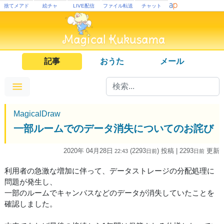
捨てメアド
絵チャ
LIVE配信
ファイル転送
チャット
記事
おうた
メール
MagicalDraw
一部ルームでのデータ消失についてのお詫び
2020年 04月28日
(2293
) 投稿
| 2293
更新
22:43
日
前
日
前
利用者の急激な増加に伴って、データストレージの分配処理に
問題が発生し、
一部のルームでキャンバスなどのデータが消失していたことを
確認しました。