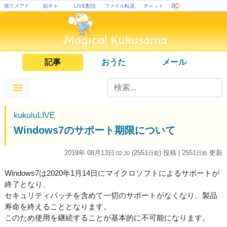
捨てメアド
絵チャ
LIVE配信
ファイル転送
チャット
記事
おうた
メール
kukuluLIVE
Windows7のサポート期限について
2019年 08月13日
(2551
) 投稿
| 2551
更新
02:30
日
前
日
前
Windows7は2020年1月14日にマイクロソフトによるサポートが
終了となり、
セキュリティパッチを含めて一切のサポートがなくなり、製品
寿命を終えることとなります。
このため使用を継続することが基本的に不可能になります。